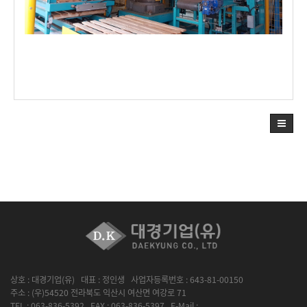
상호 : 대경기업(유) 대표 : 정인생 사업자등록번호 : 643-81-00150
주소 : (우)54520 전라북도 익산시 여산면 여강로 71
TEL : 063-836-5392 FAX : 063-836-5397 E-Mail :